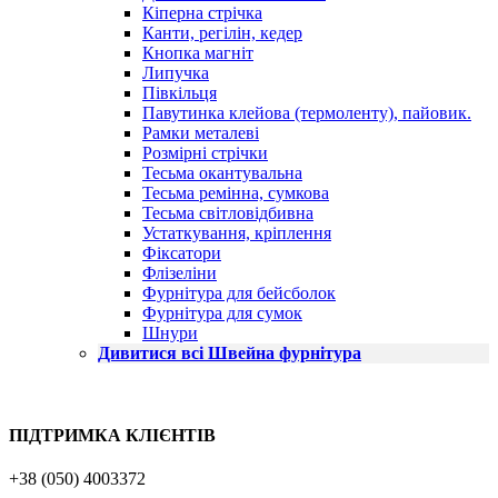
Кіперна стрічка
Канти, регілін, кедер
Кнопка магніт
Липучка
Півкільця
Павутинка клейова (термоленту), пайовик.
Рамки металеві
Розмірні стрічки
Тесьма окантувальна
Тесьма ремінна, сумкова
Тесьма світловідбивна
Устаткування, кріплення
Фіксатори
Флізеліни
Фурнітура для бейсболок
Фурнітура для сумок
Шнури
Дивитися всі Швейна фурнітура
ПІДТРИМКА КЛІЄНТІВ
+38 (050) 4003372