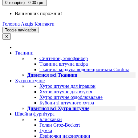
0 товар(ів) - 0.00 грн.
Ваш кошик порожній!
Головна
Акція
Контакти
Toggle navigation
✕
Тканини
Синтепон, холофайбер
Тканина штучна шкіра
Тканина кордура водонепроникна Cordura
Дивитися всі Тканини
Хутро штучне
Хутро штучне для іграшок
Хутро штучне для взуття
Хутро штучне оздоблювальне
Бубони зі штучного хутра
Дивитися всі Хутро штучне
Швейна фурнітура
Блискавки
Голки Groz-Beckert
Гумка
Дзвіночки наконечники