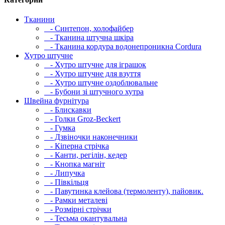
Тканини
- Синтепон, холофайбер
- Тканина штучна шкіра
- Тканина кордура водонепроникна Cordura
Хутро штучне
- Хутро штучне для іграшок
- Хутро штучне для взуття
- Хутро штучне оздоблювальне
- Бубони зі штучного хутра
Швейна фурнітура
- Блискавки
- Голки Groz-Beckert
- Гумка
- Дзвіночки наконечники
- Кіперна стрічка
- Канти, регілін, кедер
- Кнопка магніт
- Липучка
- Півкільця
- Павутинка клейова (термоленту), пайовик.
- Рамки металеві
- Розмірні стрічки
- Тесьма окантувальна