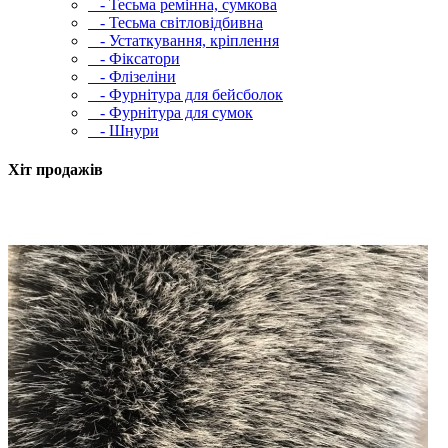
- Тесьма ремінна, сумкова
- Тесьма світловідбивна
- Устаткування, кріплення
- Фіксатори
- Флізеліни
- Фурнітура для бейсболок
- Фурнітура для сумок
- Шнури
Хіт продажів