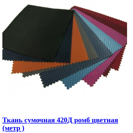
Ткань сумочная 420Д ромб цветная
(метр )