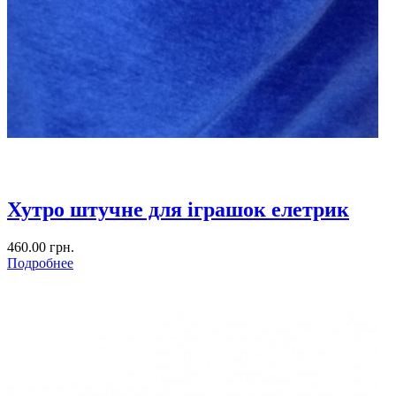
Хутро штучне для іграшок елетрик
460.00 грн.
Подробнее